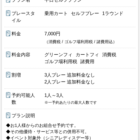
プラン名
平日セルフプラン
プレースタ
乗用カート
セルフプレー
1ラウンド
イル
料金
7,000円
（消費税 / ゴルフ場利用税 / 諸費用込）
料金内容
グリーンフィ
カートフィ
消費税
ゴルフ場利用税
諸費用
割増
3人プレー 追加料金なし
2人プレー 追加料金なし
予約可能人
1人～3人
数
※一予約あたりの最大人数です
プラン説明
◆お1人様からのお組合せ予約です。
◆その他優待・サービス等との併用不可。
◆イベント対象外（シニアレディスデー等）