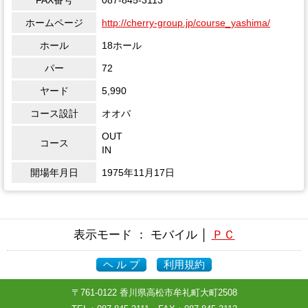
ホームページ
http://cherry-group.jp/course_yashima/
ホール
18ホール
パー
72
ヤード
5,990
コース設計
オオバ
OUT
コース
IN
開場年月日
1975年11月17日
表示モード ： モバイル │
ＰＣ
ヘ ル プ
利用規約
〒761-0122 香川県高松市牟礼町大町2508