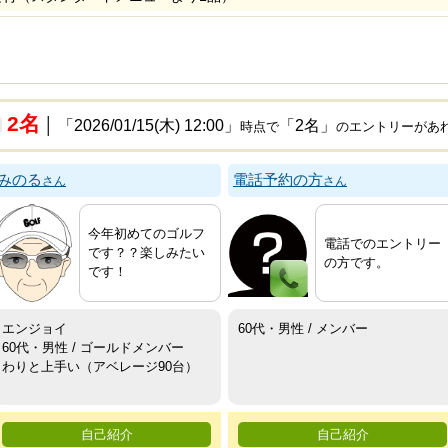
2名
│ 「2026/01/15(木) 12:00」
「2名」
時点で
のエントリーがあ
みのる
電話予約の方
さん
さん
今年初めてのゴルフ
電話でのエントリー
です？？楽しみたい
の方です。
です！
エンジョイ
60代・男性 / メンバー
60代・男性 / ゴールドメンバー
わりと上手い（アベレージ90台）
自己紹介
自己紹介