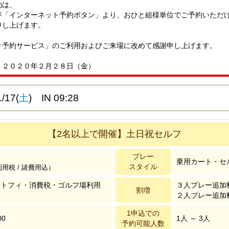
約は、
ジ「インターネット予約ボタン」より、おひと組様単位でご予約いただ
申し上げます。
り予約サービス」のご利用およびご来場に改めて感謝申し上げます。
 ２０２０年２月２８日（金）
/17(
土
) IN 09:28
【2名以上で開催】土日祝セルフ
プレー
乗用カート・セ
スタイル
利用税 / 諸費用込）
ートフィ・消費税・ゴルフ場利用
３人プレー追加
割増
２人プレー追加
1申込での
00
1人 ～ 3人
予約可能人数