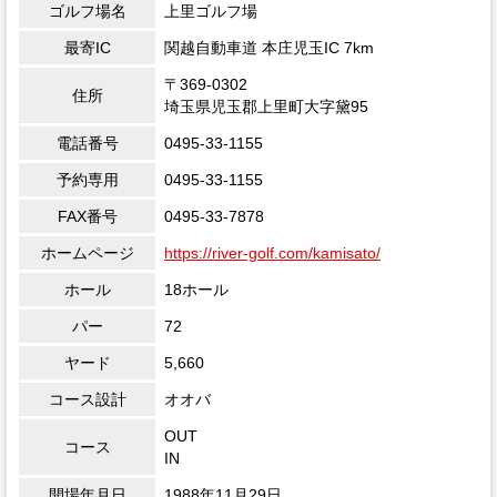
ゴルフ場名
上里ゴルフ場
最寄IC
関越自動車道 本庄児玉IC 7km
〒369-0302
住所
埼玉県児玉郡上里町大字黛95
電話番号
0495-33-1155
予約専用
0495-33-1155
FAX番号
0495-33-7878
ホームページ
https://river-golf.com/kamisato/
ホール
18ホール
パー
72
ヤード
5,660
コース設計
オオバ
OUT
コース
IN
開場年月日
1988年11月29日