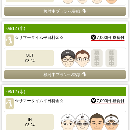
検討中プランへ登録
08/12 (水)
☆サマータイム平日料金☆
7,000円 昼食付
OUT
08:24
検討中プランへ登録
08/12 (水)
☆サマータイム平日料金☆
7,000円 昼食付
IN
08:24