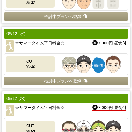
06:32
検討中プランへ登録
08/12 (水)
☆サマータイム平日料金☆
7,000円 昼食付
OUT
06:46
検討中プランへ登録
08/12 (水)
☆サマータイム平日料金☆
7,000円 昼食付
OUT
06:53