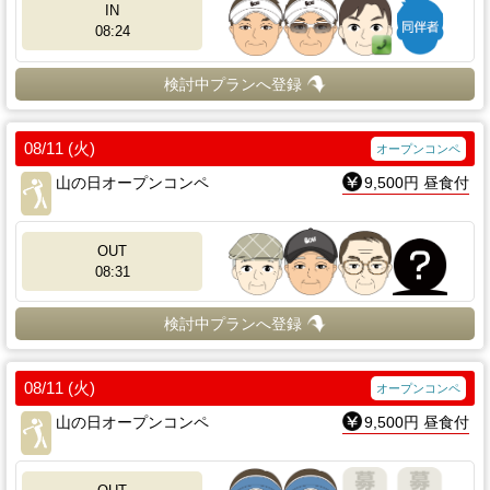
IN
08:24
検討中プランへ登録
08/11 (火)
オープンコンペ
山の日オープンコンペ
9,500円 昼食付
OUT
08:31
検討中プランへ登録
08/11 (火)
オープンコンペ
山の日オープンコンペ
9,500円 昼食付