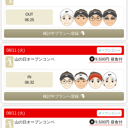
OUT
06:25
検討中プランへ登録
08/11 (火)
オープンコンペ
山の日オープンコンペ
9,500円 昼食付
IN
06:32
検討中プランへ登録
08/11 (火)
オープンコンペ
山の日オープンコンペ
9,500円 昼食付