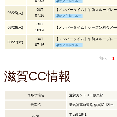
07:08
早朝／午前スルー
【メンバータイム】午前スループレー
OUT
08/25(火)
07:16
早朝／午前スルー
OUT
08/26(水)
【メンバータイム】シーズン料金／平
10:04
【メンバータイム】午前スループレー
OUT
08/27(木)
07:16
早朝／午前スルー
前へ
1
滋賀CC情報
ゴルフ場名
滋賀カントリー倶楽部
最寄IC
新名神高速道路 信楽IC 12km
〒529-1841
住所