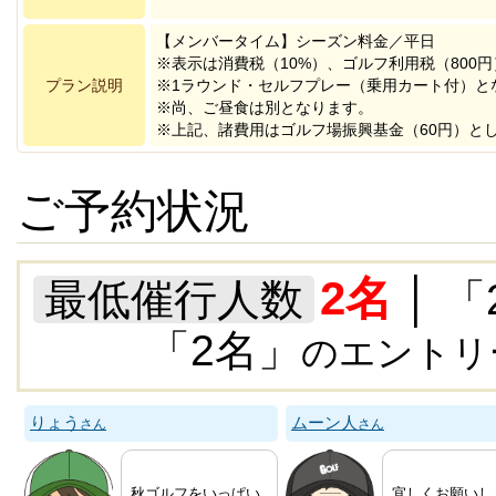
【メンバータイム】シーズン料金／平日
※表示は消費税（10%）、ゴルフ利用税（800
プラン説明
※1ラウンド・セルフプレー（乗用カート付）と
※尚、ご昼食は別となります。
※上記、諸費用はゴルフ場振興基金（60円）と
ご予約状況
2名
最低催行人数
│ 「2
「2名」
のエントリ
りょう
ムーン人
さん
さん
秋ゴルフをいっぱい
宜しくお願いし