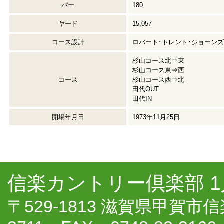
パー
180
ヤード
15,057
コース設計
ロバート･トレント･ジョーンズJ
杉山コース北⇒東
杉山コース東⇒西
コース
杉山コース西⇒北
田代OUT
田代IN
開場年月日
1973年11月25日
信楽カントリー倶楽部 
〒529-1813 滋賀県甲賀市信楽