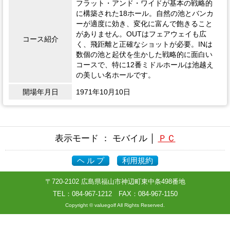
フラット・アンド・ワイドが基本の戦略的
に構築された18ホール。自然の池とバンカ
ーが適度に効き、変化に富んで飽きること
がありません。OUTはフェアウェイも広
コース紹介
く、飛距離と正確なショットが必要。INは
数個の池と起伏を生かした戦略的に面白い
コースで、特に12番ミドルホールは池越え
の美しい名ホールです。
開場年月日
1971年10月10日
表示モード ： モバイル │
ＰＣ
ヘ ル プ
利用規約
〒720-2102 広島県福山市神辺町東中条498番地
TEL：
084-967-1212
FAX：084-967-1150
Copyright © valuegolf All Rights Reserved.