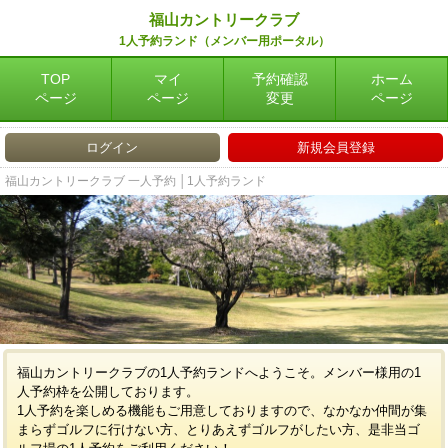
福山カントリークラブ
1人予約ランド（メンバー用ポータル）
TOP
マイ
予約確認
ホーム
ページ
ページ
変更
ページ
ログイン
新規会員登録
福山カントリークラブ 一人予約 │1人予約ランド
福山カントリークラブの1人予約ランドへようこそ。メンバー様用の1
人予約枠を公開しております。
1人予約を楽しめる機能もご用意しておりますので、なかなか仲間が集
まらずゴルフに行けない方、とりあえずゴルフがしたい方、是非当ゴ