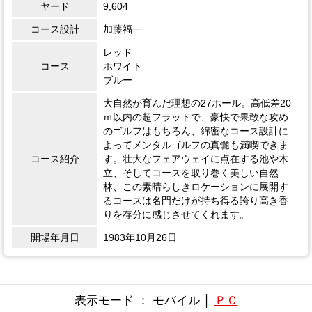
ヤード
9,604
コース設計
加藤福一
レッド
コース
ホワイト
ブルー
大自然が育んだ理想の27ホール。高低差20
ｍ以内の超フラットで、豪快で果敢な攻め
のゴルフはもちろん、綿密なコース設計に
よってメンタルゴルフの真髄も満喫できま
コース紹介
す。壮大なフェアウェイに点在する池や木
立、そしてコースを取り巻く美しい自然
林、この素晴らしきロケーションに展開す
るコースは名門だけが持ち得る誇り高き香
りを存分に感じさせてくれます。
開場年月日
1983年10月26日
表示モード ： モバイル │
ＰＣ