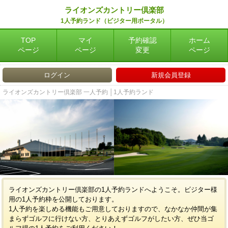
ライオンズカントリー倶楽部
1人予約ランド（ビジター用ポータル）
TOP
マイ
予約確認
ホーム
ページ
ページ
変更
ページ
ログイン
新規会員登録
ライオンズカントリー倶楽部 一人予約 │1人予約ランド
ライオンズカントリー倶楽部の1人予約ランドへようこそ。ビジター様
用の1人予約枠を公開しております。
1人予約を楽しめる機能もご用意しておりますので、なかなか仲間が集
まらずゴルフに行けない方、とりあえずゴルフがしたい方、ぜひ当ゴ