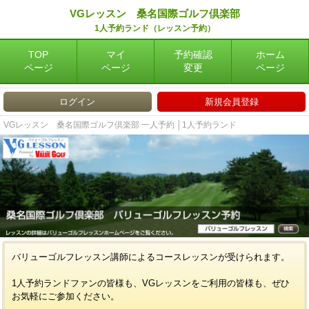
VGレッスン 桑名国際ゴルフ倶楽部
1人予約ランド（レッスン予約）
TOP
マイ
予約確認
ホーム
ページ
ページ
変更
ページ
ログイン
新規会員登録
VGレッスン 桑名国際ゴルフ倶楽部 一人予約 │1人予約ランド
バリューゴルフレッスン講師によるコースレッスンが受けられます。
1人予約ランドファンの皆様も、VGレッスンをご利用の皆様も、ぜひ
お気軽にご参加ください。