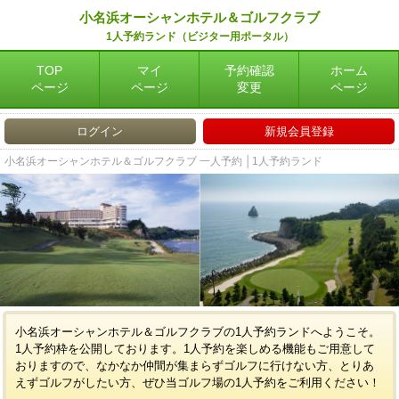
小名浜オーシャンホテル＆ゴルフクラブ
1人予約ランド（ビジター用ポータル）
TOP
マイ
予約確認
ホーム
ページ
ページ
変更
ページ
ログイン
新規会員登録
小名浜オーシャンホテル＆ゴルフクラブ 一人予約 │1人予約ランド
小名浜オーシャンホテル＆ゴルフクラブの1人予約ランドへようこそ。
1人予約枠を公開しております。1人予約を楽しめる機能もご用意して
おりますので、なかなか仲間が集まらずゴルフに行けない方、とりあ
えずゴルフがしたい方、ぜひ当ゴルフ場の1人予約をご利用ください！