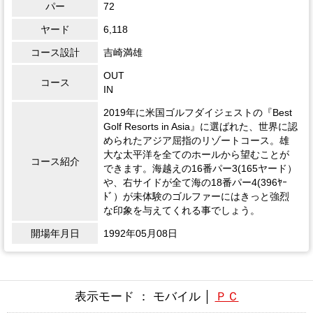
パー
72
ヤード
6,118
コース設計
吉崎満雄
OUT
コース
IN
2019年に米国ゴルフダイジェストの『Best
Golf Resorts in Asia』に選ばれた、世界に認
められたアジア屈指のリゾートコース。雄
大な太平洋を全てのホールから望むことが
コース紹介
できます。海越えの16番パー3(165ヤード）
や、右サイドが全て海の18番パー4(396ﾔｰ
ﾄﾞ）が未体験のゴルファーにはきっと強烈
な印象を与えてくれる事でしょう。
開場年月日
1992年05月08日
表示モード ： モバイル │
ＰＣ