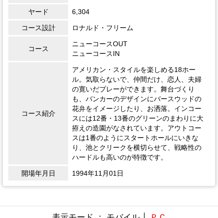
ヤード
6,304
コース設計
ロナルド・フリーム
ニューコースOUT
コース
ニューコースIN
アメリカン・スタイルを楽しめる18ホー
ル。気取らないで、仲間だけ、恋人、夫婦
の寛いだプレーができます。舞台づくり
も、バンカーのデザインにバースウッドの
花弁をイメージしたり、お洒落。インコー
コース紹介
スには12番・13番のグリーンのまわりに大
拵えの造園がなされています。アウトコー
スは1番のようにスタートホールにいきな
り、池とクリークを横切らせて、戦略性の
ハードルも高いのが特徴です。
開場年月日
1994年11月01日
表示モード ： モバイル │
ＰＣ