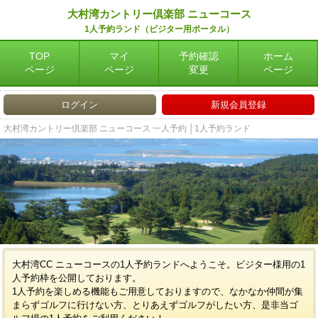
大村湾カントリー倶楽部 ニューコース
1人予約ランド（ビジター用ポータル）
TOP
マイ
予約確認
ホーム
ページ
ページ
変更
ページ
ログイン
新規会員登録
大村湾カントリー倶楽部 ニューコース 一人予約 │1人予約ランド
大村湾CC ニューコースの1人予約ランドへようこそ。ビジター様用の1
人予約枠を公開しております。
1人予約を楽しめる機能もご用意しておりますので、なかなか仲間が集
まらずゴルフに行けない方、とりあえずゴルフがしたい方、是非当ゴ