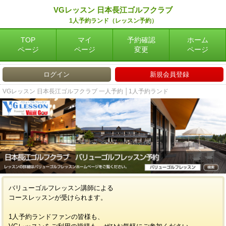
VGレッスン 日本長江ゴルフクラブ
1人予約ランド（レッスン予約）
TOP
マイ
予約確認
ホーム
ページ
ページ
変更
ページ
ログイン
新規会員登録
VGレッスン 日本長江ゴルフクラブ 一人予約 │1人予約ランド
バリューゴルフレッスン講師による
コースレッスンが受けられます。
1人予約ランドファンの皆様も、