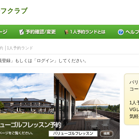
ルフクラブ
約 │1人予約ランド
員登録」もしくは「ログイン」してください。
バリ
コー
1人
VG
気軽