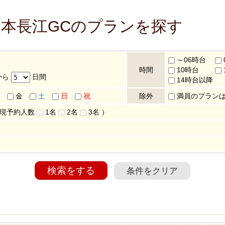
日本長江GCのプランを探す
～06時台
時間
10時台
から
日間
14時台以降
金
土
日
祝
除外
満員のプラン
 現予約人数
1名
2名
3名
）
検索をする
条件をクリア