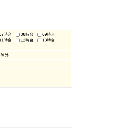
07時台
08時台
09時台
11時台
12時台
13時台
は除外