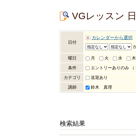
VGレッスン 
カレンダーから選択
日付
曜日
月
火
水
木
条件
エントリーありのみ
（
カテゴリ
送迎あり
講師
鈴木 真理
検索結果