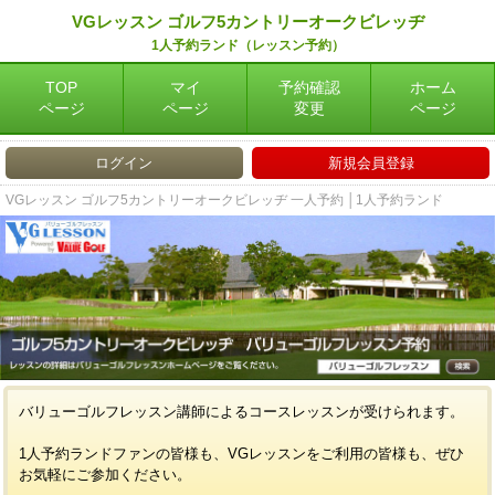
VGレッスン ゴルフ5カントリーオークビレッヂ
1人予約ランド（レッスン予約）
TOP
マイ
予約確認
ホーム
ページ
ページ
変更
ページ
ログイン
新規会員登録
VGレッスン ゴルフ5カントリーオークビレッヂ 一人予約 │1人予約ランド
バリューゴルフレッスン講師によるコースレッスンが受けられます。
1人予約ランドファンの皆様も、VGレッスンをご利用の皆様も、ぜひ
お気軽にご参加ください。