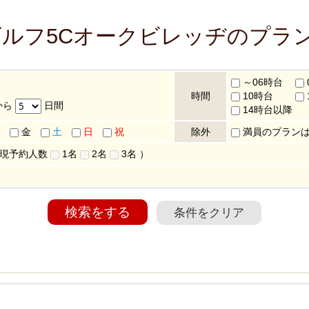
ゴルフ5Cオークビレッヂのプラ
～06時台
時間
10時台
から
日間
14時台以降
金
土
日
祝
除外
満員のプラン
 現予約人数
1名
2名
3名
）
検索をする
条件をクリア