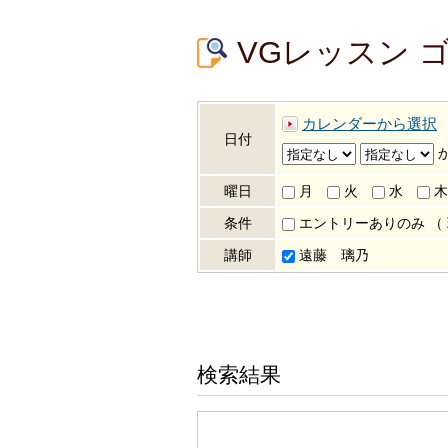
VGレッスン 
カレンダーから選択
日付
曜日
月
火
水
木
条件
エントリーありのみ
（
講師
遠藤 璃乃
検索結果