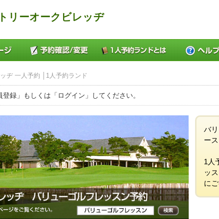
ントリーオークビレッヂ
ッヂ 一人予約 │1人予約ランド
員登録」もしくは「ログイン」してください。
バリ
ース
1人
ッス
にご