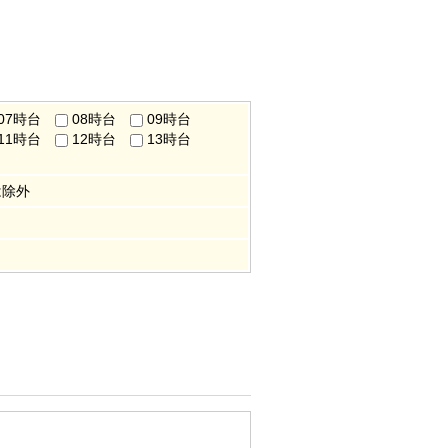
07時台
08時台
09時台
11時台
12時台
13時台
は除外