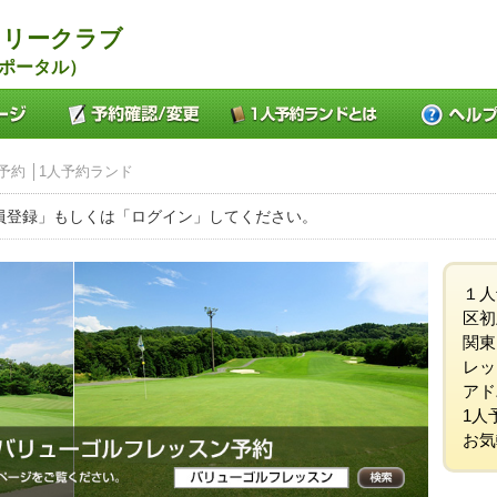
トリークラブ
ポータル）
予約 │1人予約ランド
員登録」もしくは「ログイン」してください。
１人
区初
関東
レッ
アド
1人
お気