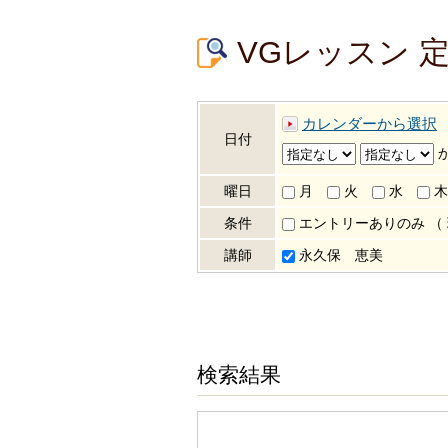
VGレッスン 
カレンダーから選択
日付
曜日
月
火
水
木
条件
エントリーありのみ
（
講師
永久保 恵美
検索結果