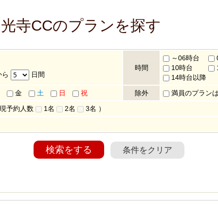
定光寺CCのプランを探す
～06時台
時間
10時台
から
日間
14時台以降
金
土
日
祝
除外
満員のプラン
 現予約人数
1名
2名
3名
）
検索をする
条件をクリア