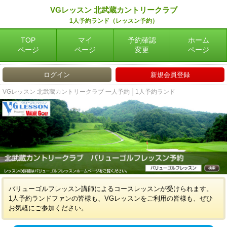
VGレッスン 北武蔵カントリークラブ
1人予約ランド（レッスン予約）
TOP
マイ
予約確認
ホーム
ページ
ページ
変更
ページ
ログイン
新規会員登録
VGレッスン 北武蔵カントリークラブ 一人予約 │1人予約ランド
バリューゴルフレッスン講師によるコースレッスンが受けられます。
1人予約ランドファンの皆様も、VGレッスンをご利用の皆様も、ぜひ
お気軽にご参加ください。