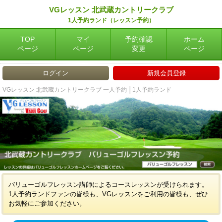
VGレッスン 北武蔵カントリークラブ
1人予約ランド（レッスン予約）
TOP
マイ
予約確認
ホーム
ページ
ページ
変更
ページ
ログイン
新規会員登録
VGレッスン 北武蔵カントリークラブ 一人予約 │1人予約ランド
バリューゴルフレッスン講師によるコースレッスンが受けられます。
1人予約ランドファンの皆様も、VGレッスンをご利用の皆様も、ぜひ
お気軽にご参加ください。