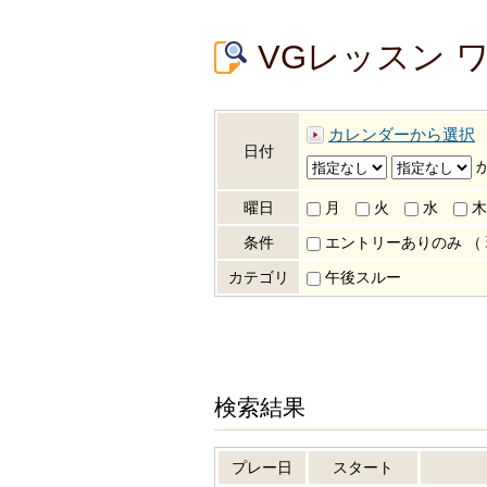
VGレッスン 
カレンダーから選択
日付
曜日
月
火
水
木
条件
エントリーありのみ
（
カテゴリ
午後スルー
検索結果
プレー日
スタート