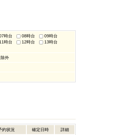
07時台
08時台
09時台
11時台
12時台
13時台
は除外
予約状況
確定日時
詳細