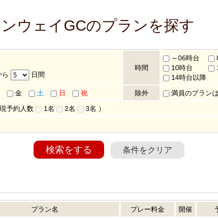
ワンウェイGCのプランを探す
～06時台
時間
10時台
から
日間
14時台以降
金
土
日
祝
除外
満員のプラン
 現予約人数
1名
2名
3名
）
検索をする
条件をクリア
プラン名
プレー料金
開催