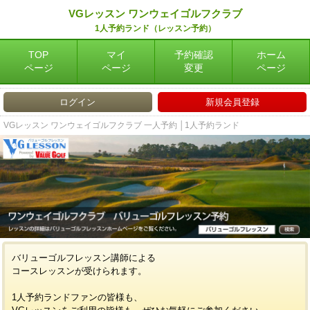
VGレッスン ワンウェイゴルフクラブ
1人予約ランド（レッスン予約）
TOP
マイ
予約確認
ホーム
ページ
ページ
変更
ページ
ログイン
新規会員登録
VGレッスン ワンウェイゴルフクラブ 一人予約 │1人予約ランド
バリューゴルフレッスン講師による
コースレッスンが受けられます。
1人予約ランドファンの皆様も、