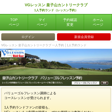
VGレッスン 皇子山カントリークラブ
1人予約ランド（レッスン予約）
TOP
マイ
予約確認
ホーム
ページ
ページ
変更
ページ
ログイン
新規会員登録
VGレッスン 皇子山カントリークラブ 一人予約 │1人予約ランド
バリューゴルフレッスン講師による
コースレッスンが受けられます。
1人予約ランドファンの皆様も、