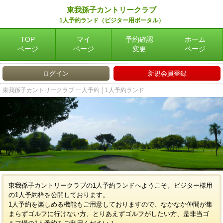
東我孫子カントリークラブ
1人予約ランド（ビジター用ポータル）
TOP
マイ
予約確認
ホーム
ページ
ページ
変更
ページ
ログイン
新規会員登録
東我孫子カントリークラブ 一人予約 │1人予約ランド
東我孫子カントリークラブの1人予約ランドへようこそ。ビジター様用
の1人予約枠を公開しております。
1人予約を楽しめる機能もご用意しておりますので、なかなか仲間が集
まらずゴルフに行けない方、とりあえずゴルフがしたい方、是非当ゴ