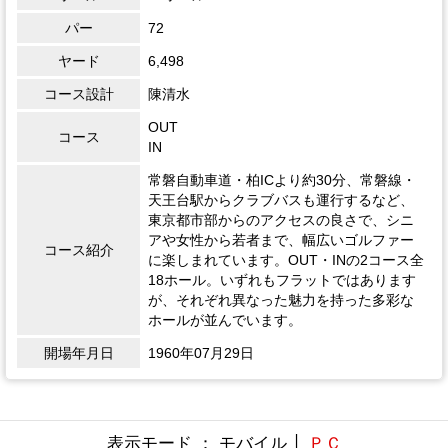
パー
72
ヤード
6,498
コース設計
陳清水
OUT
コース
IN
常磐自動車道・柏ICより約30分、常磐線・
天王台駅からクラブバスも運行するなど、
東京都市部からのアクセスの良さで、シニ
アや女性から若者まで、幅広いゴルファー
コース紹介
に楽しまれています。OUT・INの2コース全
18ホール。いずれもフラットではあります
が、それぞれ異なった魅力を持った多彩な
ホールが並んでいます。
開場年月日
1960年07月29日
表示モード ： モバイル │
ＰＣ