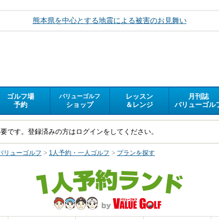
熊本県を中心とする地震による被害のお見舞い
ゴルフ場
レッスン
月刊誌
バリューゴルフ
予約
ショップ
＆レンジ
バリューゴル
必要です。登録済みの方はログインをしてください。
バリューゴルフ
>
1人予約・一人ゴルフ
>
プランを探す