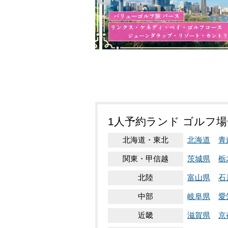
1人予約ランド ゴルフ
北海道・東北
北海道
青
関東・甲信越
茨城県
栃
北陸
富山県
石
中部
岐阜県
愛
近畿
滋賀県
京