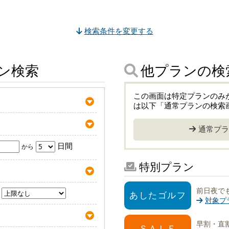
検索条件を変更する
ン検索
他プランの検
この画面は特定プランのみ
は以下「通常プランの検索
通常プラ
日間
から
特別プラン
前日夜で
あしたゴルフ
対象プ
早割・直割
ＳＡＬＥ