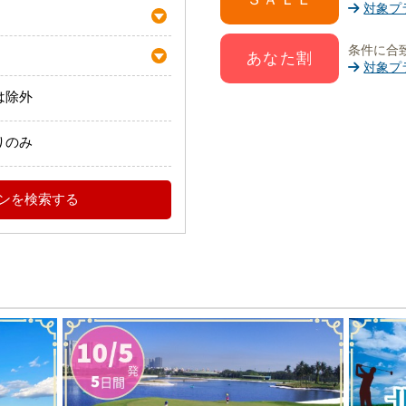
対象プ
条件に合
あなた割
対象プ
は除外
りのみ
ンを検索する