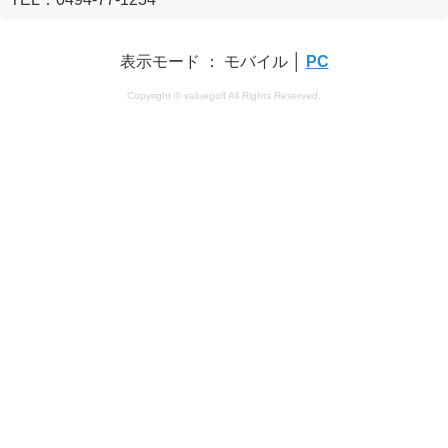
表示モード ： モバイル │
PC
Copyright © valuegolf All Rights Reserved.