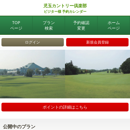
児玉カントリー倶楽部
ビジター様 予約カレンダー
TOP
プラン
予約確認
ホーム
ページ
検索
変更
ページ
ログイン
新規会員登録
ポイントの詳細はこちら
公開中のプラン