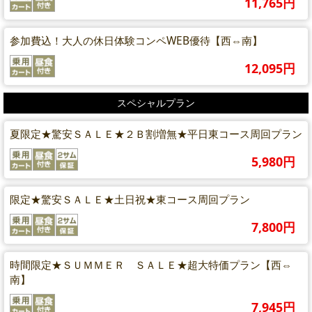
11,765円
参加費込！大人の休日体験コンペWEB優待【西⇔南】
12,095円
スペシャルプラン
夏限定★驚安ＳＡＬＥ★２Ｂ割増無★平日東コース周回プラン
5,980円
限定★驚安ＳＡＬＥ★土日祝★東コース周回プラン
7,800円
時間限定★ＳＵＭＭＥＲ ＳＡＬＥ★超大特価プラン【西⇔
南】
7,945円