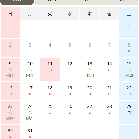
日
月
火
水
木
金
土
1
2
3
4
5
6
7
8
×
9
10
11
12
13
14
15
△
△
□
□
△
□
△
(残1)
(残1)
(残1)
(残2)
16
17
18
19
20
21
22
□
○
○
○
○
□
□
23
24
25
26
27
28
29
△
△
○
○
○
○
□
(残4)
(残5)
30
31
○
○