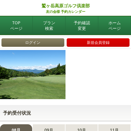
鷲ヶ岳高原ゴルフ倶楽部
友の会様 予約カレンダー
TOP
プラン
予約確認
ホーム
ページ
検索
変更
ページ
ログイン
新規会員登録
予約受付状況
08月
09月
10月
11月