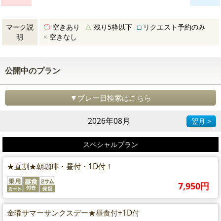
マーク説
〇
空きあり
△
残り5枠以下
□
リクエスト予約のみ
明
×
空きなし
公開中のプラン
▼プレー日検索はこちら
2026年08月
翌月 >
スペシャルプラン
★直割★朝珈琲・昼付・1D付！
7,950円
金曜サマーサンクスデー★昼食付+1D付