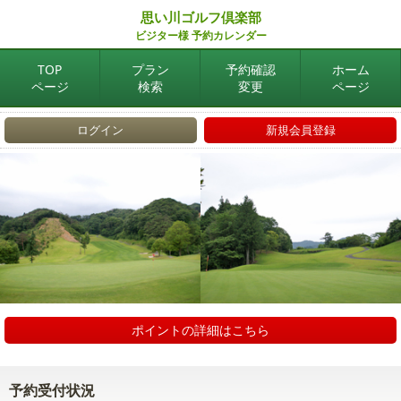
思い川ゴルフ倶楽部
ビジター様 予約カレンダー
TOP
プラン
予約確認
ホーム
ページ
検索
変更
ページ
ログイン
新規会員登録
ポイントの詳細はこちら
予約受付状況