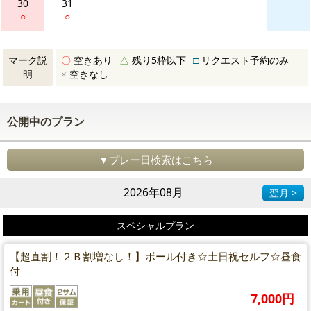
30
31
○
○
マーク説
〇
空きあり
△
残り5枠以下
□
リクエスト予約のみ
明
×
空きなし
公開中のプラン
▼プレー日検索はこちら
2026年08月
翌月 >
スペシャルプラン
【超直割！２Ｂ割増なし！】ボール付き☆土日祝セルフ☆昼食
付
7,000円