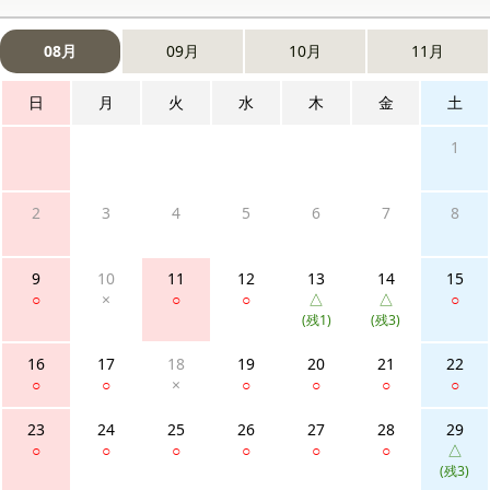
08月
09月
10月
11月
日
月
火
水
木
金
土
1
2
3
4
5
6
7
8
9
10
11
12
13
14
15
○
×
○
○
△
△
○
(残1)
(残3)
16
17
18
19
20
21
22
○
○
×
○
○
○
○
23
24
25
26
27
28
29
○
○
○
○
○
○
△
(残3)