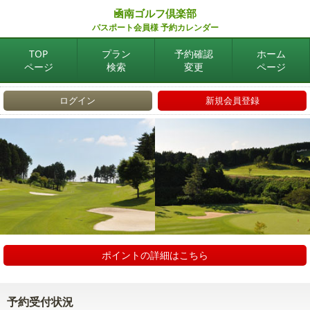
凾南ゴルフ倶楽部
パスポート会員様 予約カレンダー
TOP
プラン
予約確認
ホーム
ページ
検索
変更
ページ
ログイン
新規会員登録
ポイントの詳細はこちら
予約受付状況