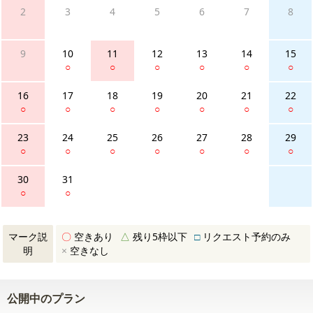
2
3
4
5
6
7
8
9
10
11
12
13
14
15
○
○
○
○
○
○
16
17
18
19
20
21
22
○
○
○
○
○
○
○
23
24
25
26
27
28
29
○
○
○
○
○
○
○
30
31
○
○
マーク説
〇
空きあり
△
残り5枠以下
□
リクエスト予約のみ
明
×
空きなし
公開中のプラン