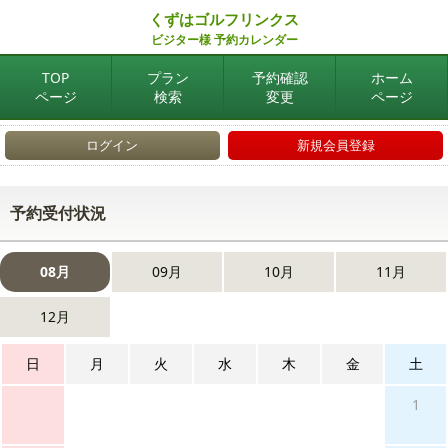
くずはゴルフリンクス
ビジター様 予約カレンダー
TOP
プラン
予約確認
ホーム
ページ
検索
変更
ページ
ログイン
新規会員登録
予約受付状況
08月
09月
10月
11月
12月
日
月
火
水
木
金
土
1