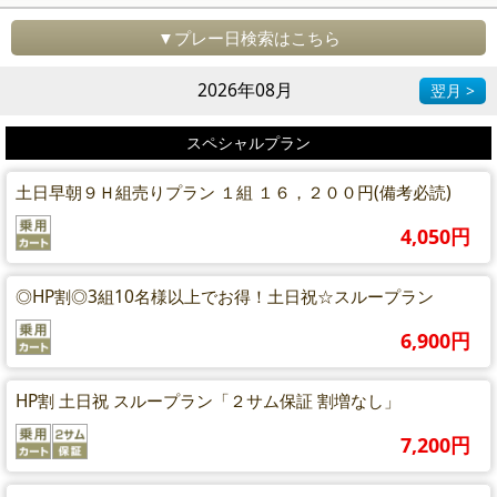
▼プレー日検索はこちら
2026年08月
翌月 >
スペシャルプラン
土日早朝９Ｈ組売りプラン １組 １６，２００円(備考必読)
4,050円
◎HP割◎3組10名様以上でお得！土日祝☆スループラン
6,900円
HP割 土日祝 スループラン「２サム保証 割増なし」
7,200円