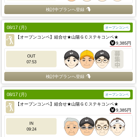
検討中プランへ登録
08/17 (月)
オープンコンペ
【オープンコンペ】組合せ★山陽ＧＣステキコンペ★
9,385円
OUT
07:53
検討中プランへ登録
08/17 (月)
オープンコンペ
【オープンコンペ】組合せ★山陽ＧＣステキコンペ★
9,385円
IN
09:24