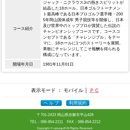
ジャック・ニクラウスJrの熱きスピリットが
結晶した18ホール。日本ゴルフトーナメン
ト最高峰である日本プロゴルフ選手権・200
5年岡山国体成年 男子競技等を開催し、日本
及び世界中のトッププロが賞賛した伝説の
コース紹介
チャンピオンシップコースです。コースコ
ンセプトである「チャレンジブル」をテー
マに、18ホールに1つのストーリーを展開。
果敢にチャレンジしてこそ報酬を得られる
構成になっています。
開場年月日
1981年11月01日
表示モード ： モバイル │
ＰＣ
ヘ ル プ
利用規約
〒701-2433 岡山県赤磐市平山428
TEL：
086-954-2211
FAX：086-954-2212
Copyright © valuegolf All Rights Reserved.