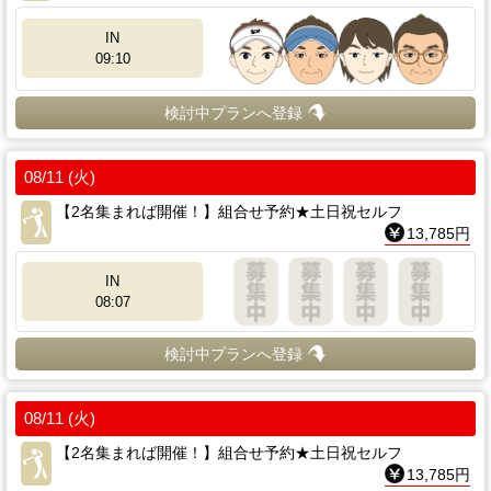
IN
09:10
検討中プランへ登録
08/11 (火)
【2名集まれば開催！】組合せ予約★土日祝セルフ
13,785円
IN
08:07
検討中プランへ登録
08/11 (火)
【2名集まれば開催！】組合せ予約★土日祝セルフ
13,785円