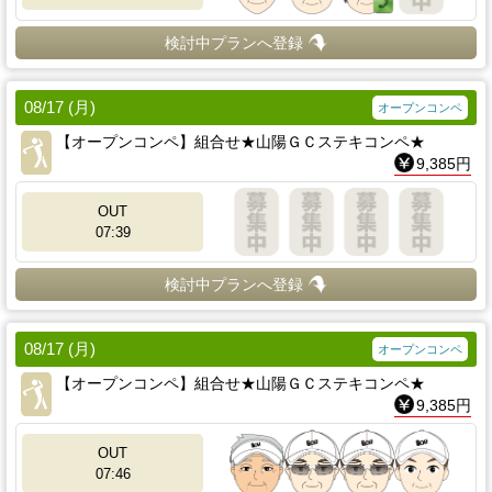
検討中プランへ登録
08/17 (月)
オープンコンペ
【オープンコンペ】組合せ★山陽ＧＣステキコンペ★
9,385円
OUT
07:39
検討中プランへ登録
08/17 (月)
オープンコンペ
【オープンコンペ】組合せ★山陽ＧＣステキコンペ★
9,385円
OUT
07:46