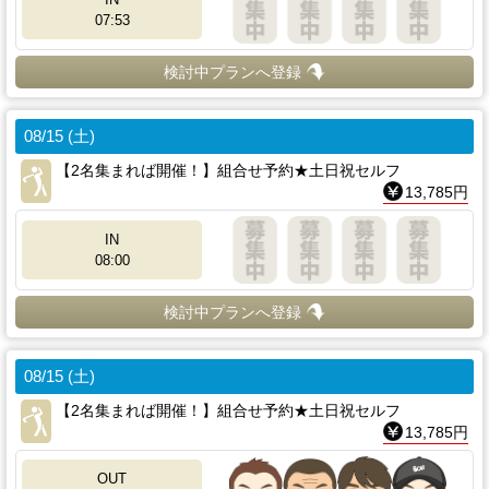
07:53
検討中プランへ登録
08/15 (土)
【2名集まれば開催！】組合せ予約★土日祝セルフ
13,785円
IN
08:00
検討中プランへ登録
08/15 (土)
【2名集まれば開催！】組合せ予約★土日祝セルフ
13,785円
OUT