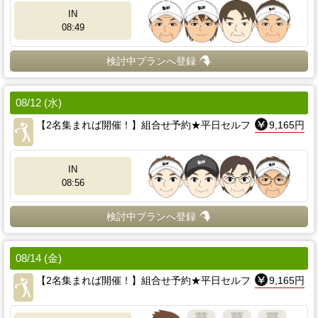
IN
08:49
検討中プランへ登録
08/12 (水)
【2名集まれば開催！】組合せ予約★平日セルフ
9,165円
IN
08:56
検討中プランへ登録
08/14 (金)
【2名集まれば開催！】組合せ予約★平日セルフ
9,165円