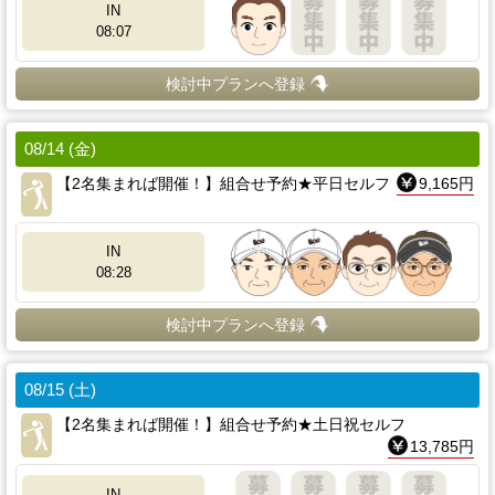
IN
08:07
検討中プランへ登録
08/14 (金)
【2名集まれば開催！】組合せ予約★平日セルフ
9,165円
IN
08:28
検討中プランへ登録
08/15 (土)
【2名集まれば開催！】組合せ予約★土日祝セルフ
13,785円
IN