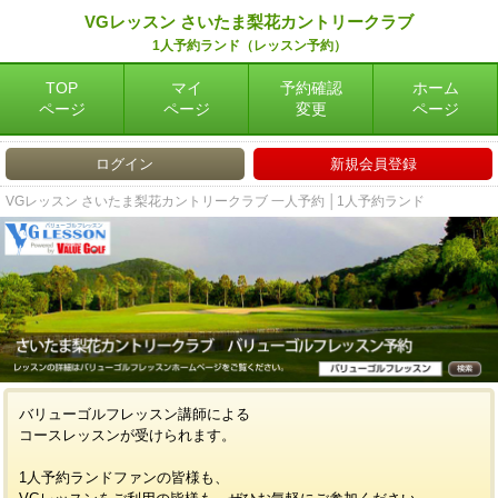
VGレッスン さいたま梨花カントリークラブ
1人予約ランド（レッスン予約）
TOP
マイ
予約確認
ホーム
ページ
ページ
変更
ページ
ログイン
新規会員登録
VGレッスン さいたま梨花カントリークラブ 一人予約 │1人予約ランド
バリューゴルフレッスン講師による
コースレッスンが受けられます。
1人予約ランドファンの皆様も、