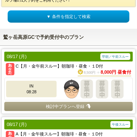
ルフ場の1人予約をご利用ください！
▼ 条件を指定して検索
鷲ヶ岳高原GCで予約受付中のプラン
08/17 (月)
早朝／午前スルー
C【月・金午前スルー】朝珈琲・昼食・１D付
8,000円 昼食付
8,500円 ⇒
IN
08:28
検討中プランへ登録
08/17 (月)
午後スルー
A【月・金午後スルー】朝珈琲・昼食・１D付