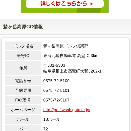
鷲ヶ岳高原GC情報
ゴルフ場名
鷲ヶ岳高原ゴルフ倶楽部
最寄IC
東海北陸自動車道 高鷲IC 3km
〒501-5303
住所
岐阜県郡上市高鷲町大鷲3262-1
電話番号
0575-72-5100
予約専用
0575-72-5101
FAX番号
0575-72-5107
ホームページ
http://golf.washigatake.jp/
ホール
18ホール
パー
72