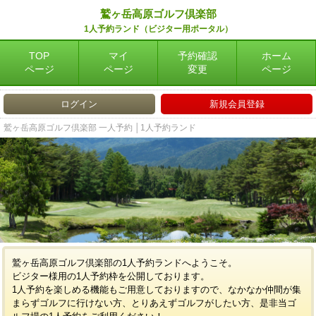
鷲ヶ岳高原ゴルフ倶楽部
1人予約ランド（ビジター用ポータル）
TOP
マイ
予約確認
ホーム
ページ
ページ
変更
ページ
ログイン
新規会員登録
鷲ヶ岳高原ゴルフ倶楽部 一人予約 │1人予約ランド
鷲ヶ岳高原ゴルフ倶楽部の1人予約ランドへようこそ。
ビジター様用の1人予約枠を公開しております。
1人予約を楽しめる機能もご用意しておりますので、なかなか仲間が集
まらずゴルフに行けない方、とりあえずゴルフがしたい方、是非当ゴ