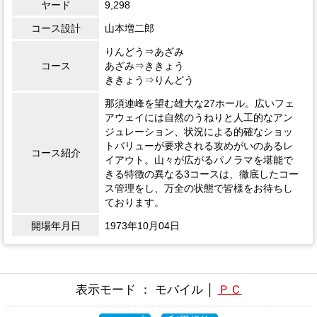
ヤード
9,298
コース設計
山本増二郎
りんどう⇒あざみ
コース
あざみ⇒ききょう
ききょう⇒りんどう
那須連峰を望む雄大な27ホール。広いフェ
アウェイには自然のうねりと人工的なアン
ジュレーション、状況による的確なショッ
トバリューが要求される攻めがいのあるレ
コース紹介
イアウト。山々が広がるパノラマを堪能で
きる特徴の異なる3コースは、徹底したコー
ス管理をし、万全の状態で皆様をお待ちし
ております。
開場年月日
1973年10月04日
表示モード ： モバイル │
ＰＣ