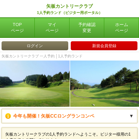
矢板カントリークラブ
1人予約ランド（ビジター用ポータル）
TOP
マイ
予約確認
ホーム
ページ
ページ
変更
ページ
ログイン
新規会員登録
矢板カントリークラブ 一人予約 │1人予約ランド
今年も開催！矢板CCロングランコンペ
▼
矢板カントリークラブの1人予約ランドへようこそ。ビジター様用の1