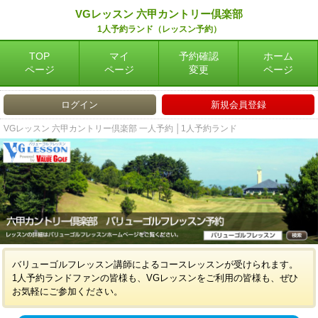
VGレッスン 六甲カントリー倶楽部
1人予約ランド（レッスン予約）
TOP
マイ
予約確認
ホーム
ページ
ページ
変更
ページ
ログイン
新規会員登録
VGレッスン 六甲カントリー倶楽部 一人予約 │1人予約ランド
バリューゴルフレッスン講師によるコースレッスンが受けられます。
1人予約ランドファンの皆様も、VGレッスンをご利用の皆様も、ぜひ
お気軽にご参加ください。