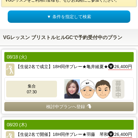
VGレッスンをご利用の皆様も、ぜひお気軽にご参加ください。
▼ 条件を指定して検索
VGレッスン ブリストルヒルGCで予約受付中のプラン
08/18 (火)
【生徒2名で成立】18H同伴プレー★亀井綾夏★
26,400円
集合
07:30
検討中プランへ登録
08/20 (木)
【生徒2名で開催】18H同伴プレー★羽藤 琴和
26,400円