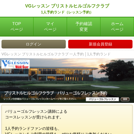
VGレッスン ブリストルヒルゴルフクラブ
1人予約ランド（レッスン予約）
TOP
マイ
予約確認
ホーム
ページ
ページ
変更
ページ
ログイン
新規会員登録
VGレッスン ブリストルヒルゴルフクラブ 一人予約 │1人予約ランド
バリューゴルフレッスン講師による
コースレッスンが受けられます。
1人予約ランドファンの皆様も、