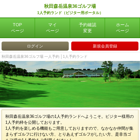
秋田森岳温泉36ゴルフ場
1人予約ランド（ビジター用ポータル）
TOP
マイ
予約確認
ホーム
ページ
ページ
変更
ページ
ログイン
新規会員登録
秋田森岳温泉36ゴルフ場 一人予約 │1人予約ランド
秋田森岳温泉36ゴルフ場の1人予約ランドへようこそ。ビジター様用の
1人予約枠を公開しております。
1人予約を楽しめる機能もご用意しておりますので、なかなか仲間が集
まらずゴルフに行けない方、とりあえずゴルフがしたい方、是非当ゴ