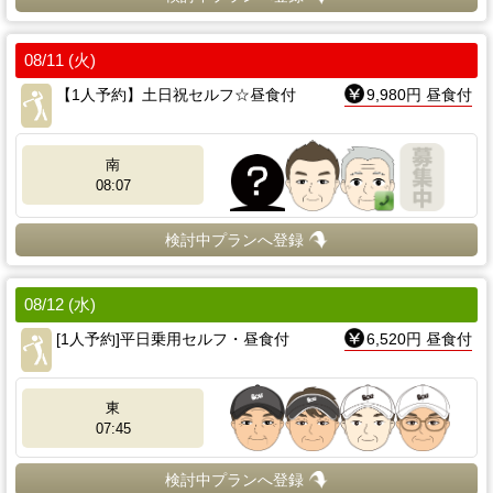
08/11 (火)
【1人予約】土日祝セルフ☆昼食付
9,980円 昼食付
南
08:07
検討中プランへ登録
08/12 (水)
[1人予約]平日乗用セルフ・昼食付
6,520円 昼食付
東
07:45
検討中プランへ登録