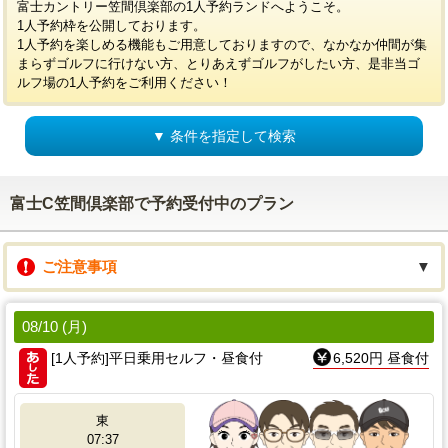
富士カントリー笠間倶楽部の1人予約ランドへようこそ。
1人予約枠を公開しております。
1人予約を楽しめる機能もご用意しておりますので、なかなか仲間が集
まらずゴルフに行けない方、とりあえずゴルフがしたい方、是非当ゴ
ルフ場の1人予約をご利用ください！
▼ 条件を指定して検索
富士C笠間倶楽部で予約受付中のプラン
ご注意事項
▼
08/10 (月)
[1人予約]平日乗用セルフ・昼食付
6,520円 昼食付
東
07:37