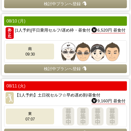
検討中プランへ登録
08/10 (月)
[1人予約]平日乗用セルフ/遅め枠・昼食付
6,520円 昼食付
南
09:30
検討中プランへ登録
08/11 (火)
【1人予約】土日祝セルフ☆早め遅め割/昼食付
9,160円 昼食付
東
07:07