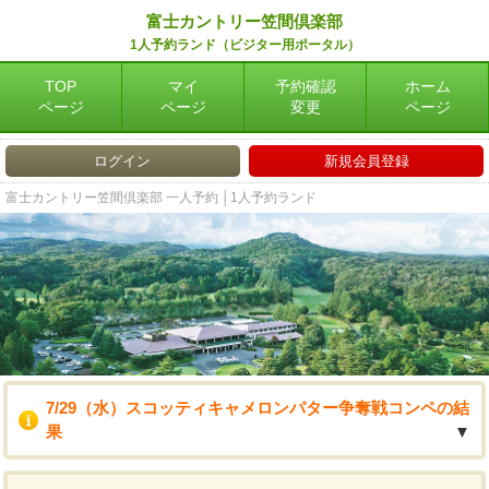
富士カントリー笠間倶楽部
1人予約ランド（ビジター用ポータル）
TOP
マイ
予約確認
ホーム
ページ
ページ
変更
ページ
ログイン
新規会員登録
富士カントリー笠間倶楽部 一人予約 │1人予約ランド
7/29（水）スコッティキャメロンパター争奪戦コンペの結
果
▼