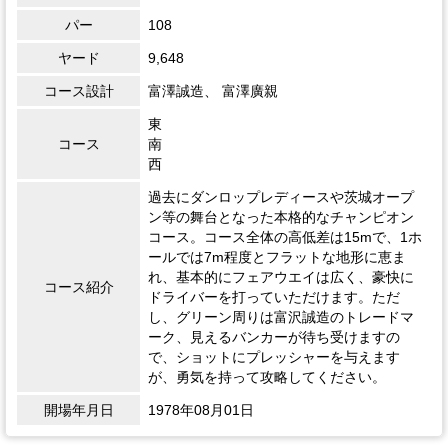
パー
108
ヤード
9,648
コース設計
富澤誠造、 富澤廣親
東
コース
南
西
過去にダンロップレディースや茨城オープ
ン等の舞台となった本格的なチャンピオン
コース。コース全体の高低差は15mで、1ホ
ールでは7m程度とフラットな地形に恵ま
れ、基本的にフェアウエイは広く、豪快に
コース紹介
ドライバーを打っていただけます。ただ
し、グリーン周りは富沢誠造のトレードマ
ーク、見えるバンカーが待ち受けますの
で、ショットにプレッシャーを与えます
が、勇気を持って攻略してください。
開場年月日
1978年08月01日