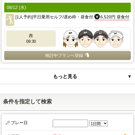
08/12 (水)
[1人予約]平日乗用セルフ/遅め枠・昼食付
6,520円 昼食付
西
09:30
検討中プランへ登録
もっと見る
▼
条件を指定して検索
プレー日