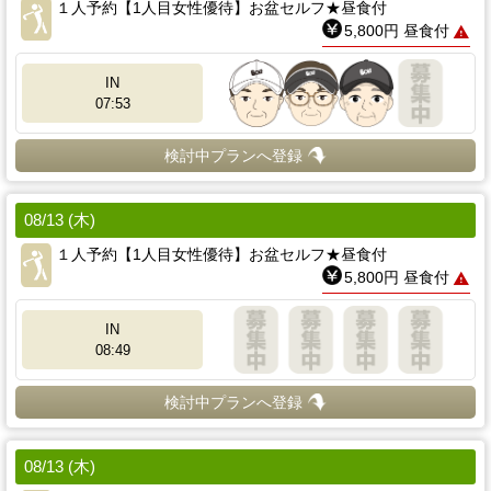
１人予約【1人目女性優待】お盆セルフ★昼食付
5,800円 昼食付
report_problem
IN
07:53
検討中プランへ登録
08/13 (木)
１人予約【1人目女性優待】お盆セルフ★昼食付
5,800円 昼食付
report_problem
IN
08:49
検討中プランへ登録
08/13 (木)