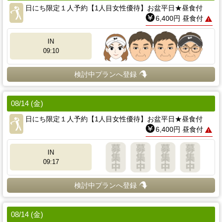
日にち限定１人予約【1人目女性優待】お盆平日★昼食付
6,400円 昼食付
report_problem
IN
09:10
検討中プランへ登録
08/14 (金)
日にち限定１人予約【1人目女性優待】お盆平日★昼食付
6,400円 昼食付
report_problem
IN
09:17
検討中プランへ登録
08/14 (金)