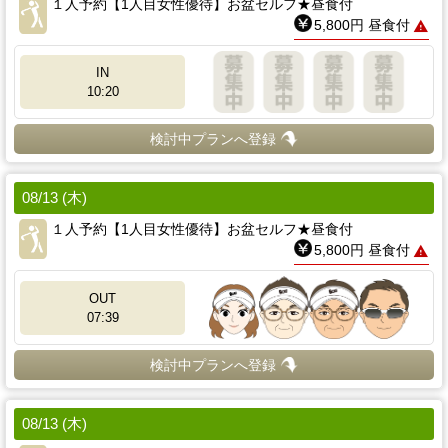
１人予約【1人目女性優待】お盆セルフ★昼食付
5,800円 昼食付
report_problem
IN
10:20
検討中プランへ登録
08/13 (木)
１人予約【1人目女性優待】お盆セルフ★昼食付
5,800円 昼食付
report_problem
OUT
07:39
検討中プランへ登録
08/13 (木)