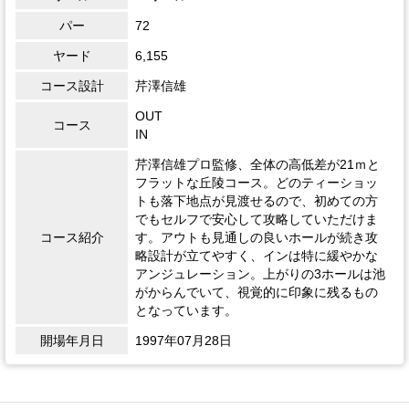
パー
72
ヤード
6,155
コース設計
芹澤信雄
OUT
コース
IN
芹澤信雄プロ監修、全体の高低差が21ｍと
フラットな丘陵コース。どのティーショッ
トも落下地点が見渡せるので、初めての方
でもセルフで安心して攻略していただけま
コース紹介
す。アウトも見通しの良いホールが続き攻
略設計が立てやすく、インは特に緩やかな
アンジュレーション。上がりの3ホールは池
がからんでいて、視覚的に印象に残るもの
となっています。
開場年月日
1997年07月28日