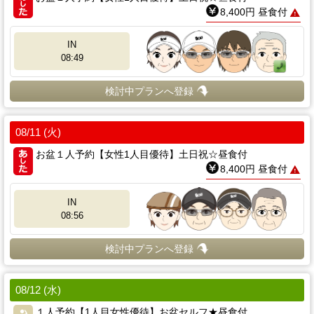
8,400円 昼食付
report_problem
IN
08:49
検討中プランへ登録
08/11 (火)
お盆１人予約【女性1人目優待】土日祝☆昼食付
8,400円 昼食付
report_problem
IN
08:56
検討中プランへ登録
08/12 (水)
１人予約【1人目女性優待】お盆セルフ★昼食付