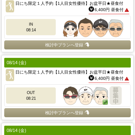
日にち限定１人予約【1人目女性優待】お盆平日★昼食付
6,400円 昼食付
report_problem
IN
08:14
検討中プランへ登録
08/14 (金)
日にち限定１人予約【1人目女性優待】お盆平日★昼食付
6,400円 昼食付
report_problem
OUT
08:21
検討中プランへ登録
08/14 (金)