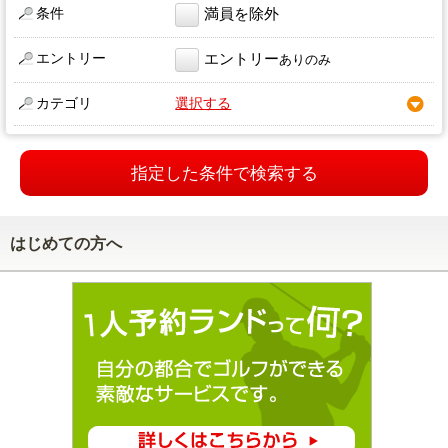
条件
満員を除外
エントリー
エントリー
ありのみ
カテゴリ
選択する
指定した条件で検索する
はじめての方へ