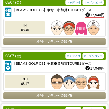
08/07 (金)
キャディ付
オープンコンペ
【BEAMS GOLF CB】争奪※参加賞TOURB1ダース
17,940円
IN
08:40
検討中プランへ登録
08/07 (金)
キャディ付
オープンコンペ
【BEAMS GOLF CB】争奪※参加賞TOURB1ダース
17,940円
OUT
08:47
検討中プランへ登録