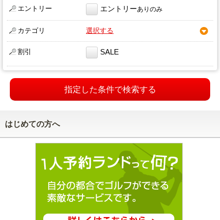
エントリー
エントリー
ありのみ
カテゴリ
選択する
割引
SALE
指定した条件で検索する
はじめての方へ