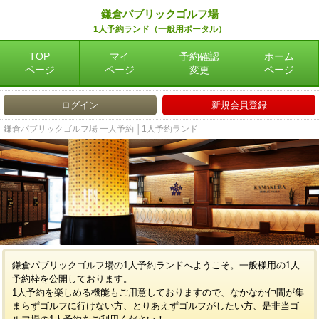
鎌倉パブリックゴルフ場
1人予約ランド（一般用ポータル）
TOP
マイ
予約確認
ホーム
ページ
ページ
変更
ページ
ログイン
新規会員登録
鎌倉パブリックゴルフ場 一人予約 │1人予約ランド
鎌倉パブリックゴルフ場の1人予約ランドへようこそ。一般様用の1人
予約枠を公開しております。
1人予約を楽しめる機能もご用意しておりますので、なかなか仲間が集
まらずゴルフに行けない方、とりあえずゴルフがしたい方、是非当ゴ