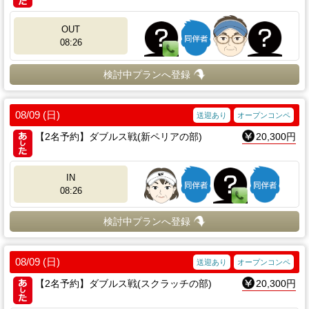
OUT
08:26
検討中プランへ登録
08/09 (日)
送迎あり
オープンコンペ
【2名予約】ダブルス戦(新ペリアの部)
20,300円
IN
08:26
検討中プランへ登録
08/09 (日)
送迎あり
オープンコンペ
【2名予約】ダブルス戦(スクラッチの部)
20,300円