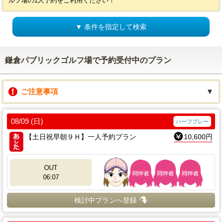
ルフ場の1人予約をご利用ください！
▼ 条件を指定して検索
鎌倉パブリックゴルフ場で予約受付中のプラン
ご注意事項
▼
08/09 (日)
ハーフプレー
【土日祝早朝９Ｈ】一人予約プラン
10,600円
OUT
06:07
検討中プランへ登録