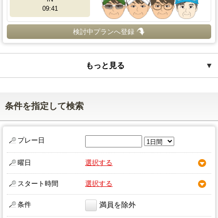
09:41
検討中プランへ登録
もっと見る
▼
条件を指定して検索
プレー日
曜日
選択する
スタート時間
選択する
条件
満員を除外