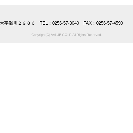
湯川２９８６ TEL：0256-57-3040 FAX：0256-57-4590
Copyright(C) VALUE GOLF. All Rights Reserved.