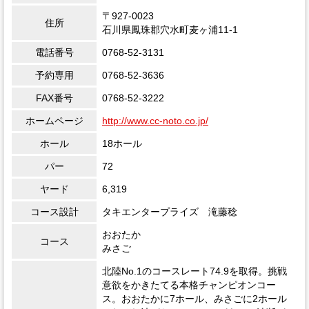
〒927-0023
住所
石川県鳳珠郡穴水町麦ヶ浦11-1
電話番号
0768-52-3131
予約専用
0768-52-3636
FAX番号
0768-52-3222
ホームページ
http://www.cc-noto.co.jp/
ホール
18ホール
パー
72
ヤード
6,319
コース設計
タキエンタープライズ 滝藤稔
おおたか
コース
みさご
北陸No.1のコースレート74.9を取得。挑戦
意欲をかきたてる本格チャンピオンコー
ス。おおたかに7ホール、みさごに2ホール