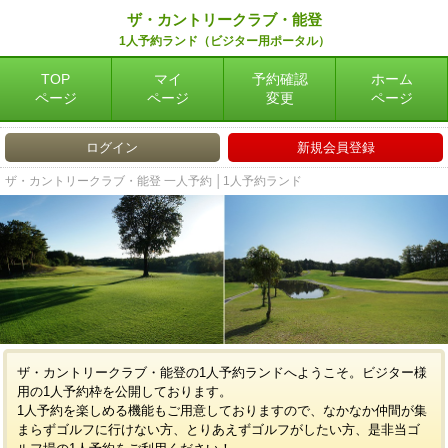
ザ・カントリークラブ・能登
1人予約ランド（ビジター用ポータル）
TOP
マイ
予約確認
ホーム
ページ
ページ
変更
ページ
ログイン
新規会員登録
ザ・カントリークラブ・能登 一人予約 │1人予約ランド
ザ・カントリークラブ・能登の1人予約ランドへようこそ。ビジター様
用の1人予約枠を公開しております。
1人予約を楽しめる機能もご用意しておりますので、なかなか仲間が集
まらずゴルフに行けない方、とりあえずゴルフがしたい方、是非当ゴ