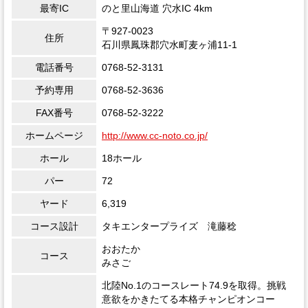
最寄IC
のと里山海道 穴水IC 4km
〒927-0023
住所
石川県鳳珠郡穴水町麦ヶ浦11-1
電話番号
0768-52-3131
予約専用
0768-52-3636
FAX番号
0768-52-3222
ホームページ
http://www.cc-noto.co.jp/
ホール
18ホール
パー
72
ヤード
6,319
コース設計
タキエンタープライズ 滝藤稔
おおたか
コース
みさご
北陸No.1のコースレート74.9を取得。挑戦
意欲をかきたてる本格チャンピオンコー