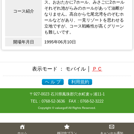
ス。おおたかに7ホール、みさごに2ホール
それぞれ池がらみのホールがあって油断が
コース紹介
なりません。高台から七尾北湾をのぞむホ
ールなどがあり、一見リゾートを思わせる
立地ですが、コース戦略性が高くグリーン
も難しいです。
開場年月日
1995年06月10日
表示モード ： モバイル │
ＰＣ
ヘ ル プ
利用規約
〒927-0023 石川県鳳珠郡穴水町麦ヶ浦11-1
TEL：
0768-52-3636
FAX：0768-52-3222
Copyright © valuegolf All Rights Reserved.
ホーム
検討中プラン
キャンセル通知