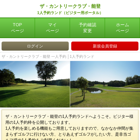
ザ・カントリークラブ・能登
1人予約ランド（ビジター用ポータル）
TOP
マイ
予約確認
ホーム
ページ
ページ
変更
ページ
ログイン
新規会員登録
ザ・カントリークラブ・能登 一人予約 │1人予約ランド
ザ・カントリークラブ・能登の1人予約ランドへようこそ。ビジター様
用の1人予約枠を公開しております。
1人予約を楽しめる機能もご用意しておりますので、なかなか仲間が集
まらずゴルフに行けない方、とりあえずゴルフがしたい方、是非当ゴ