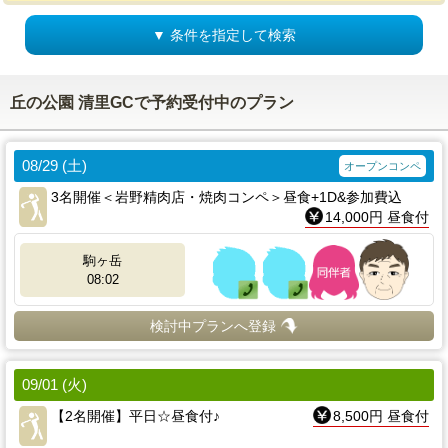
▼ 条件を指定して検索
丘の公園 清里GCで予約受付中のプラン
08/29 (土)
オープンコンペ
3名開催＜岩野精肉店・焼肉コンペ＞昼食+1D&参加費込
14,000円 昼食付
駒ヶ岳
08:02
検討中プランへ登録
09/01 (火)
【2名開催】平日☆昼食付♪
8,500円 昼食付