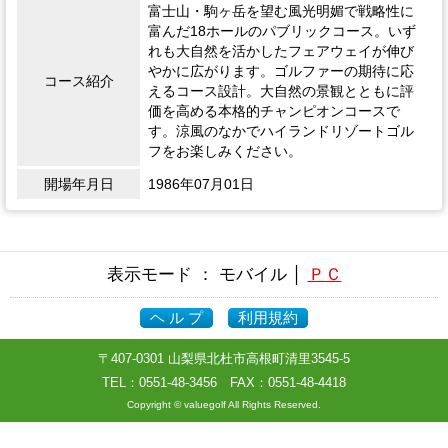
富士山・駒ヶ岳を望む風光明媚で戦略性に
富んだ18ホールのパブリックコース。いず
れも大自然を活かしたフェアウェイが伸び
やかに広がります。ゴルファーの期待に応
コース紹介
えるコース設計。大自然の景観とともに評
価を高める本格的チャンピオンコースで
す。涼風のなかでハイランドリゾートゴル
フをお楽しみください。
開場年月日
1986年07月01日
表示モード ： モバイル │
ＰＣ
ヘ ル プ
利用規約
〒407-0301 山梨県北杜市高根町清里3545-5
TEL：
0551-48-3456
FAX：0551-48-4418
Copyright © valuegolf All Rights Reserved.