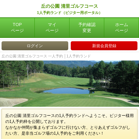
丘の公園 清里ゴルフコース
1人予約ランド（ビジター用ポータル）
TOP
マイ
予約確認
ホーム
ページ
ページ
変更
ページ
ログイン
新規会員登録
丘の公園 清里ゴルフコース 一人予約 │1人予約ランド
丘の公園 清里ゴルフコースの1人予約ランドへようこそ。ビジター様用
の1人予約枠を公開しております。
なかなか仲間が集まらずゴルフに行けない方、とりあえずゴルフがし
たい方、是非当ゴルフ場の1人予約をご利用ください！