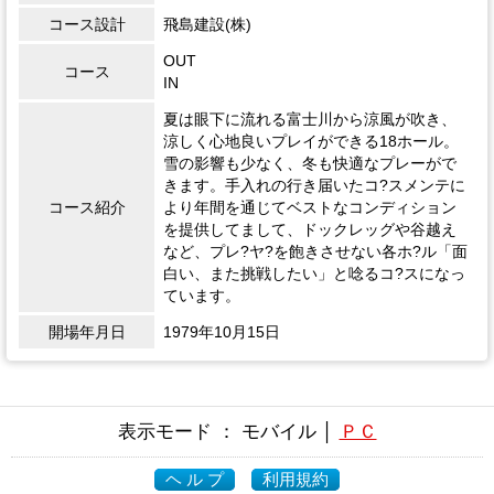
コース設計
飛島建設(株)
OUT
コース
IN
夏は眼下に流れる富士川から涼風が吹き、
涼しく心地良いプレイができる18ホール。
雪の影響も少なく、冬も快適なプレーがで
きます。手入れの行き届いたコ?スメンテに
コース紹介
より年間を通じてベストなコンディション
を提供してまして、ドックレッグや谷越え
など、プレ?ヤ?を飽きさせない各ホ?ル「面
白い、また挑戦したい」と唸るコ?スになっ
ています。
開場年月日
1979年10月15日
表示モード ： モバイル │
ＰＣ
ヘ ル プ
利用規約