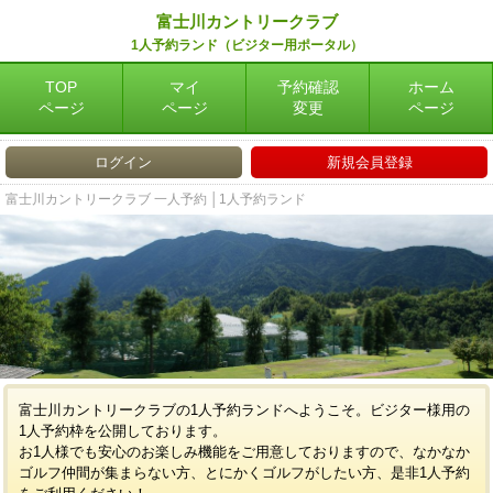
富士川カントリークラブ
1人予約ランド（ビジター用ポータル）
TOP
マイ
予約確認
ホーム
ページ
ページ
変更
ページ
ログイン
新規会員登録
富士川カントリークラブ 一人予約 │1人予約ランド
富士川カントリークラブの1人予約ランドへようこそ。ビジター様用の
1人予約枠を公開しております。
お1人様でも安心のお楽しみ機能をご用意しておりますので、なかなか
ゴルフ仲間が集まらない方、とにかくゴルフがしたい方、是非1人予約