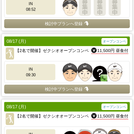
IN
08:52
検討中プランへ登録
08/17 (月)
オープンコンペ
【2名で開催】ゼクシオオープンコンペ
11,500円 昼食付
IN
09:30
検討中プランへ登録
08/17 (月)
オープンコンペ
【2名で開催】ゼクシオオープンコンペ
11,500円 昼食付