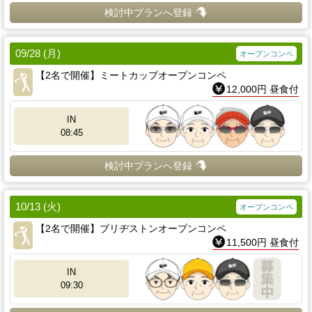
検討中プランへ登録
09/28 (月)
オープンコンペ
【2名で開催】ミートカップオープンコンペ
12,000円 昼食付
IN
08:45
検討中プランへ登録
10/13 (火)
オープンコンペ
【2名で開催】ブリヂストンオープンコンペ
11,500円 昼食付
IN
09:30