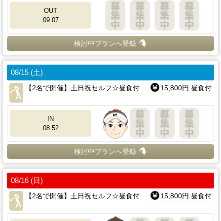
OUT
09:07
検討中プランへ登録
08/15 (土)
【2名で開催】土日祝セルフ☆昼食付
15,800円 昼食付
IN
08:52
検討中プランへ登録
08/16 (日)
【2名で開催】土日祝セルフ☆昼食付
15,800円 昼食付