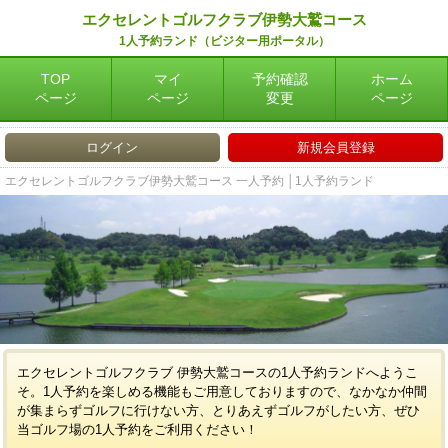
エクセレントゴルフクラブ伊勢大鷲コース
1人予約ランド（ビジター用ポータル）
TOP
マイ
予約確認
ホーム
ページ
ページ
変更
ページ
ログイン
新規会員登録
エクセレントゴルフクラブ伊勢大鷲コース 一人予約 │1人予約ランド
エクセレントゴルフクラブ 伊勢大鷲コースの1人予約ランドへようこ
そ。1人予約を楽しめる機能もご用意しておりますので、なかなか仲間
が集まらずゴルフに行けない方、とりあえずゴルフがしたい方、ぜひ
当ゴルフ場の1人予約をご利用ください！