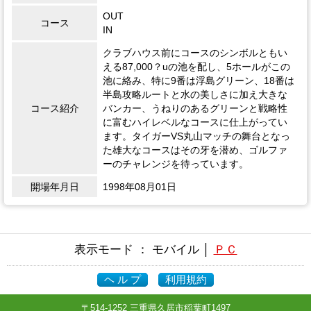
OUT
コース
IN
クラブハウス前にコースのシンボルともい
える87,000？uの池を配し、5ホールがこの
池に絡み、特に9番は浮島グリーン、18番は
半島攻略ルートと水の美しさに加え大きな
コース紹介
バンカー、うねりのあるグリーンと戦略性
に富むハイレベルなコースに仕上がってい
ます。タイガーVS丸山マッチの舞台となっ
た雄大なコースはその牙を潜め、ゴルファ
ーのチャレンジを待っています。
開場年月日
1998年08月01日
表示モード ： モバイル │
ＰＣ
ヘ ル プ
利用規約
〒514-1252 三重県久居市稲葉町1497