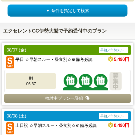
▼ 条件を指定して検索
エクセレントGC伊勢大鷲で予約受付中のプラン
08/07 (金)
早朝／午前スルー
平日 ☆早朝スルー・昼食別☆※備考必読
5,490円
IN
06:37
検討中プランへ登録
08/08 (土)
早朝／午前スルー
土日祝 ☆早朝スルー・昼食別☆※備考必読
8,490円