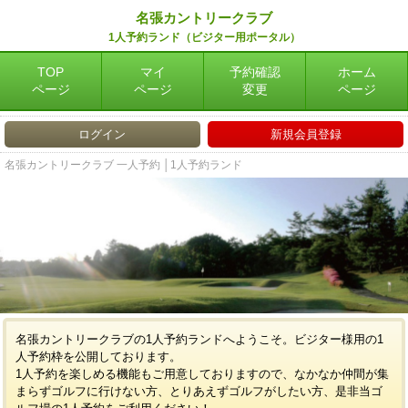
名張カントリークラブ
1人予約ランド（ビジター用ポータル）
TOP
マイ
予約確認
ホーム
ページ
ページ
変更
ページ
ログイン
新規会員登録
名張カントリークラブ 一人予約 │1人予約ランド
名張カントリークラブの1人予約ランドへようこそ。ビジター様用の1
人予約枠を公開しております。
1人予約を楽しめる機能もご用意しておりますので、なかなか仲間が集
まらずゴルフに行けない方、とりあえずゴルフがしたい方、是非当ゴ