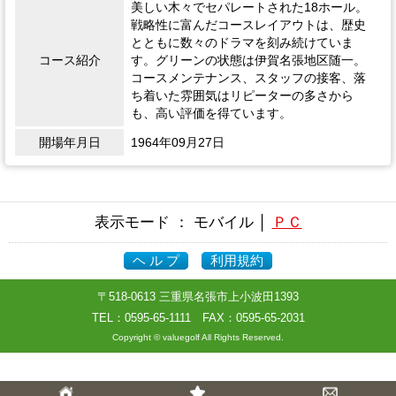
美しい木々でセパレートされた18ホール。
戦略性に富んだコースレイアウトは、歴史
とともに数々のドラマを刻み続けていま
コース紹介
す。グリーンの状態は伊賀名張地区随一。
コースメンテナンス、スタッフの接客、落
ち着いた雰囲気はリピーターの多さから
も、高い評価を得ています。
開場年月日
1964年09月27日
表示モード ： モバイル │
ＰＣ
ヘ ル プ
利用規約
〒518-0613 三重県名張市上小波田1393
TEL：
0595-65-1111
FAX：0595-65-2031
Copyright © valuegolf All Rights Reserved.