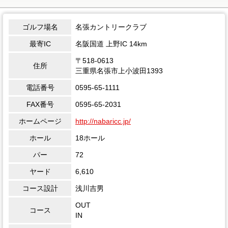
ゴルフ場名
名張カントリークラブ
最寄IC
名阪国道 上野IC 14km
〒518-0613
住所
三重県名張市上小波田1393
電話番号
0595-65-1111
FAX番号
0595-65-2031
ホームページ
http://nabaricc.jp/
ホール
18ホール
パー
72
ヤード
6,610
コース設計
浅川吉男
OUT
コース
IN