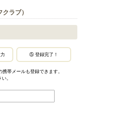
フクラブ）
入力
⑤ 登録完了！
jp」などの携帯メールも登録できます。
さい。