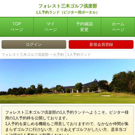
フォレスト三木ゴルフ倶楽部
1人予約ランド（ビジター用ポータル）
TOP
マイ
予約確認
ホーム
ページ
ページ
変更
ページ
ログイン
新規会員登録
フォレスト三木ゴルフ倶楽部 一人予約 │1人予約ランド
フォレスト三木ゴルフ倶楽部の1人予約ランドへようこそ。ビジター様
用の1人予約枠を公開しております。
1人予約を楽しめる機能もご用意しておりますので、なかなか仲間が集
まらずゴルフに行けない方、とりあえずゴルフがしたい方、是非当ゴ