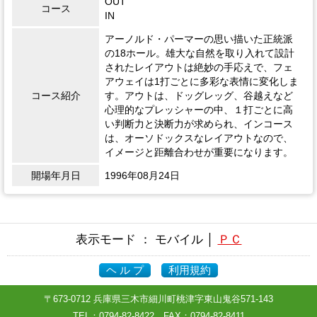
OUT
コース
IN
アーノルド・パーマーの思い描いた正統派
の18ホール。雄大な自然を取り入れて設計
されたレイアウトは絶妙の手応えで、フェ
アウェイは1打ごとに多彩な表情に変化しま
コース紹介
す。アウトは、ドッグレッグ、谷越えなど
心理的なプレッシャーの中、１打ごとに高
い判断力と決断力が求められ、インコース
は、オーソドックスなレイアウトなので、
イメージと距離合わせが重要になります。
開場年月日
1996年08月24日
表示モード ： モバイル │
ＰＣ
ヘ ル プ
利用規約
〒673-0712 兵庫県三木市細川町桃津字東山鬼谷571-143
TEL：
0794-82-8422
FAX：0794-82-8411