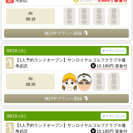
考必読
9,680円 昼食付
10,180円 ⇒
IN
08:18
検討中プランへ登録
08/18 (火)
オープンコンペ
【1人予約ランドオープン】サンロイヤルゴルフクラブ※備
考必読
10,180円 昼食付
IN
08:26
検討中プランへ登録
08/18 (火)
オープンコンペ
【1人予約ランドオープン】サンロイヤルゴルフクラブ※備
考必読
10,180円 昼食付