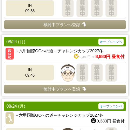
IN
09:38
検討中プランへ登録
08/24 (月)
オープンコンペ
～六甲国際GCへの道～チャレンジカップ2027冬
8,880円 昼食付
9,380円 ⇒
IN
09:46
検討中プランへ登録
08/24 (月)
オープンコンペ
～六甲国際GCへの道～チャレンジカップ2027冬
9,380円 昼食付